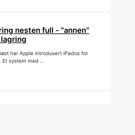
ring nesten full - "annen"
 lagring
høst har Apple introdusert iPados for
. Et system med ...