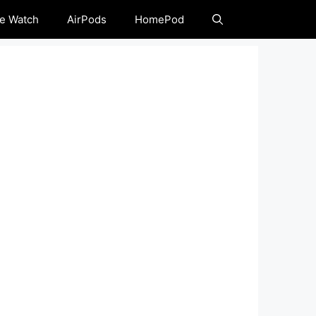
e Watch
AirPods
HomePod