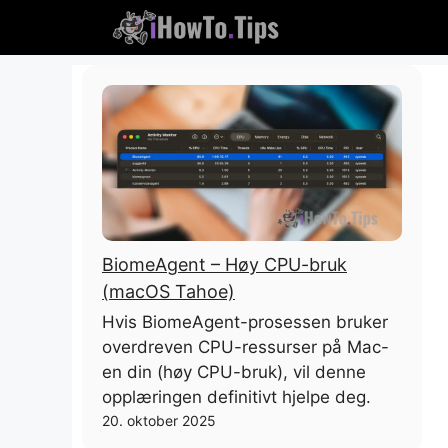
Hopp
til
innhold
BiomeAgent – ​​Høy CPU-bruk
(macOS Tahoe)
Hvis BiomeAgent-prosessen bruker
overdreven CPU-ressurser på Mac-
en din (høy CPU-bruk), vil denne
opplæringen definitivt hjelpe deg.
20. oktober 2025