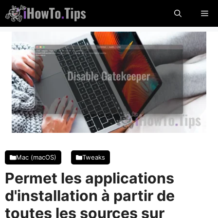
Aller
Me
au
contenu
Mac (macOS)
Tweaks
Permet les applications
d'installation à partir de
toutes les sources sur