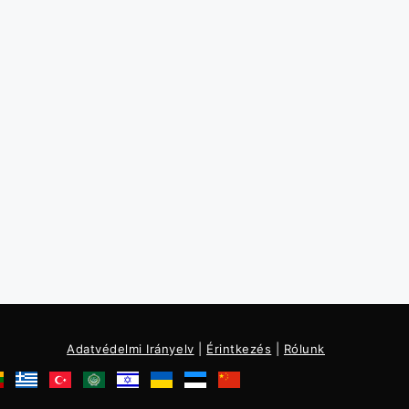
Adatvédelmi Irányelv
|
Érintkezés
|
Rólunk