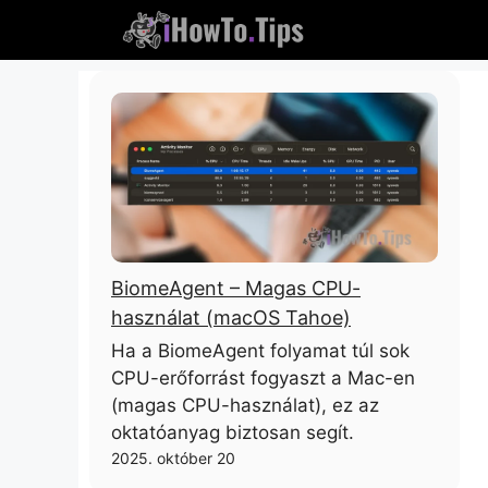
Ugorjon
a
tartalomra
BiomeAgent – ​​Magas CPU-
használat (macOS Tahoe)
Ha a BiomeAgent folyamat túl sok
CPU-erőforrást fogyaszt a Mac-en
(magas CPU-használat), ez az
oktatóanyag biztosan segít.
2025. október 20