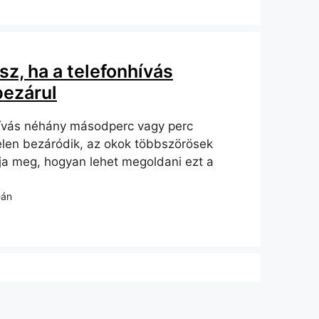
sz, ha a telefonhívás
bezárul
hívás néhány másodperc vagy perc
rtelen bezáródik, az okok többszörösek
ja meg, hogyan lehet megoldani ezt a
-án