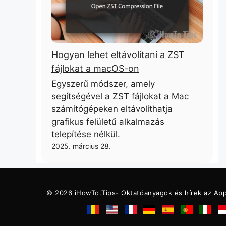
Hogyan lehet eltávolítani a ZST
fájlokat a macOS-on
Egyszerű módszer, amely
segítségével a ZST fájlokat a Mac
számítógépeken eltávolíthatja
grafikus felületű alkalmazás
telepítése nélkül.
2025. március 28.
© 2026
iHowTo.Tips
- Oktatóanyagok és hírek az App