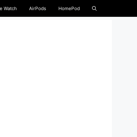
e Watch
AirPods
HomePod