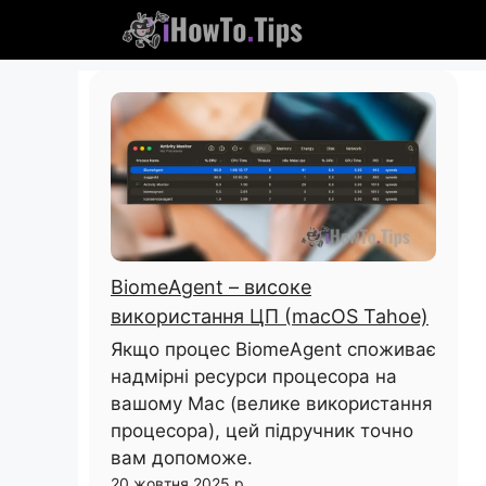
Пропустити
вміст
BiomeAgent – ​​високе
використання ЦП (macOS Tahoe)
Якщо процес BiomeAgent споживає
надмірні ресурси процесора на
вашому Mac (велике використання
процесора), цей підручник точно
вам допоможе.
20 жовтня 2025 р