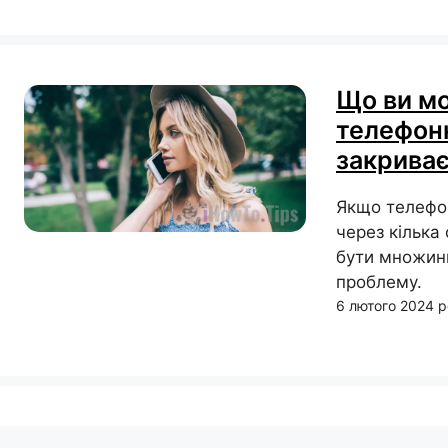
Що ви м
телефонн
закрива
Якщо телефон
через кілька
бути множинн
проблему.
6 лютого 2024 