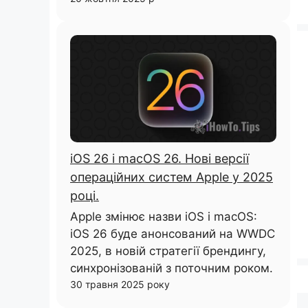
iOS 26 і macOS 26. Нові версії
операційних систем Apple у 2025
році.
Apple змінює назви iOS і macOS:
iOS 26 буде анонсований на WWDC
2025, в новій стратегії брендингу,
синхронізованій з поточним роком.
30 травня 2025 року