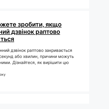
ожете зробити, якщо
ий дзвінок раптово
ється
ний дзвінок раптово закривається
 секунд або хвилин, причини можуть
ими. Дізнайтеся, як вирішити цю
року