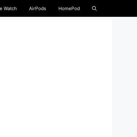
e Watch
AirPods
HomePod