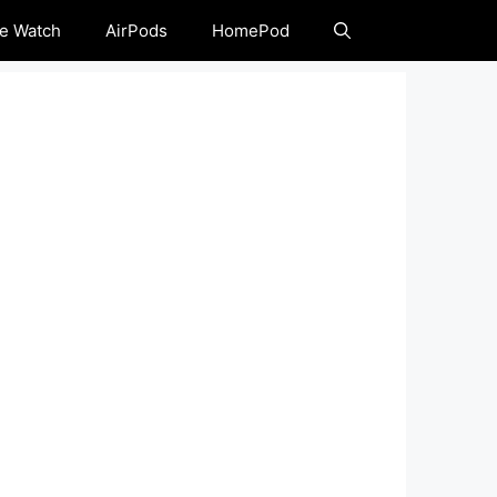
e Watch
AirPods
HomePod