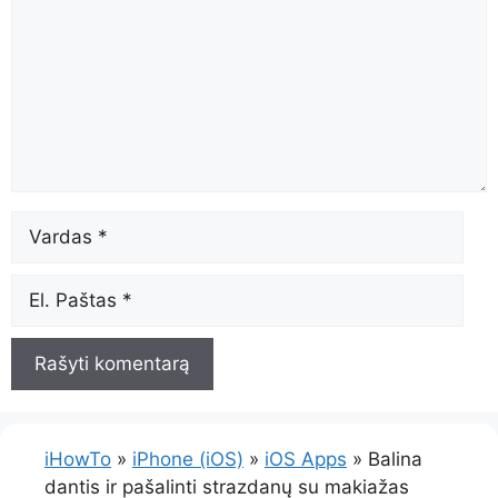
vardas,
pavadinimas
El.
paštas
iHowTo
»
iPhone (iOS)
»
iOS Apps
»
Balina
dantis ir pašalinti strazdanų su makiažas