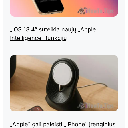
„iOS 18.4“ suteikia naujų „Apple
Intelligence“ funkcijų
„Apple“ gali paleisti „iPhone“ įrenginius