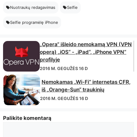
Nuotraukų redagavimas
Selfie
Selfie programėlę iPhone
„Opera“ išleido nemokamą VPN (VPN
operą) „iOS“ - „iPad“, „iPhone VPN“
profilyje
2016 M. GEGUŽĖS 16 D
Nemokamas „Wi-Fi“ internetas CFR,
iš „Orange-Sun“ traukinių
2016 M. GEGUŽĖS 16 D
Palikite komentarą
Komentaras