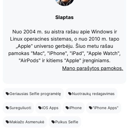
Slaptas
Nuo 2004 m. su aistra rašau apie Windows ir
Linux operacines sistemas, o nuo 2010 m. tapo
„Apple“ universo gerbėju. Šiuo metu rašau
pamokas "Mac", "iPhone", "iPad", "Apple Watch",
"AirPods" ir kitiems "Apple" įrenginiams.
Mano parašytos pamokos.
Geriausias Selfie programėlę
Nuotraukų redagavimas
Sureguliuoti
iOS Apps
iPhone
"iPhone Apps"
Makiažo Asmenukė
Puikus Selfie