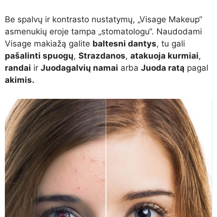
Be spalvų ir kontrasto nustatymų, „Visage Makeup“
asmenukių eroje tampa „stomatologu“. Naudodami
Visage makiažą galite
baltesni dantys
, tu gali
pašalinti spuogų
,
Strazdanos
,
atakuoja kurmiai
,
randai
ir
Juodagalvių namai
arba
Juoda ratą
pagal
akimis.