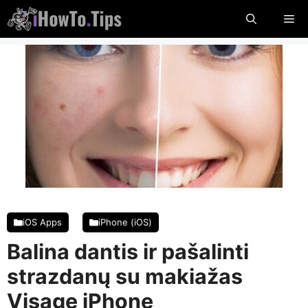
Pereiti
Me
prie
turinio
iOS Apps
iPhone (iOS)
Balina dantis ir pašalinti
strazdanų su makiažas
Visage iPhone