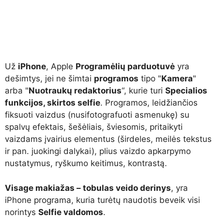
Už
iPhone
, Apple
Programėlių parduotuvė
yra
dešimtys, jei ne šimtai
programos
tipo "
Kamera
"
arba "
Nuotraukų redaktorius
“, kurie turi
Specialios
funkcijos, skirtos selfie
. Programos, leidžiančios
fiksuoti vaizdus (nusifotografuoti asmenukę) su
spalvų efektais, šešėliais, šviesomis, pritaikyti
vaizdams įvairius elementus (širdeles, meilės tekstus
ir pan. juokingi dalykai), plius vaizdo apkarpymo
nustatymus, ryškumo keitimus, kontrastą.
Visage makiažas – tobulas veido derinys
, yra
iPhone programa, kuria turėtų naudotis beveik visi
norintys
Selfie valdomos
.