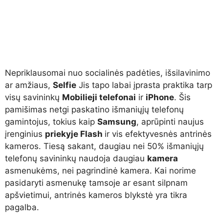
Nepriklausomai nuo socialinės padėties, išsilavinimo
ar amžiaus,
Selfie
Jis tapo labai įprasta praktika tarp
visų savininkų
Mobilieji telefonai
ir
iPhone
. Šis
pamišimas netgi paskatino išmaniųjų telefonų
gamintojus, tokius kaip
Samsung
, aprūpinti naujus
įrenginius
priekyje Flash
ir vis efektyvesnės antrinės
kameros. Tiesą sakant, daugiau nei 50% išmaniųjų
telefonų savininkų naudoja daugiau
kamera
asmenukėms, nei pagrindinė kamera. Kai norime
pasidaryti asmenukę tamsoje ar esant silpnam
apšvietimui, antrinės kameros blykstė yra tikra
pagalba.