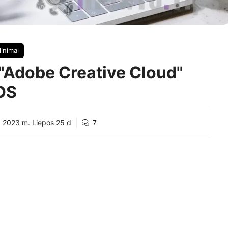
inimai
i "Adobe Creative Cloud"
cOS
:
2023 m. Liepos 25 d
7