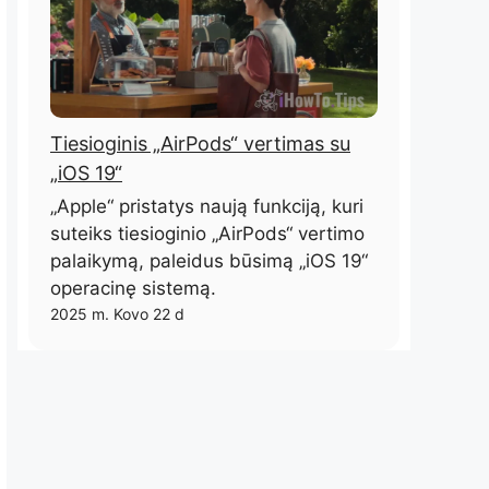
Tiesioginis „AirPods“ vertimas su
„iOS 19“
„Apple“ pristatys naują funkciją, kuri
suteiks tiesioginio „AirPods“ vertimo
palaikymą, paleidus būsimą „iOS 19“
operacinę sistemą.
2025 m. Kovo 22 d