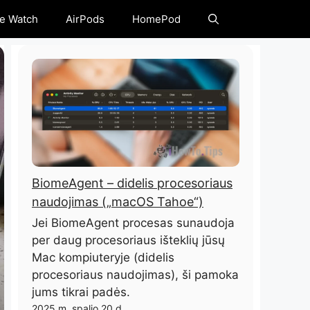
e Watch
AirPods
HomePod
BiomeAgent – ​​didelis procesoriaus
naudojimas („macOS Tahoe“)
Jei BiomeAgent procesas sunaudoja
per daug procesoriaus išteklių jūsų
Mac kompiuteryje (didelis
procesoriaus naudojimas), ši pamoka
jums tikrai padės.
2025 m. spalio 20 d