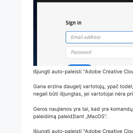
Išjungti auto-paleisti "Adobe Creative Clo
Gana erzina daugelį vartotojų, ypač todėl
negali būti išjungtas, jei vartotojai nėra 
Geros naujienos yra tai, kad yra komandų e
paleidimą paleidžiant „MacOS“.
Išjungti auto-paleisti "Adobe Creative Clo