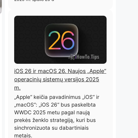
iOS 26 ir macOS 26. Naujos „Apple“
operacinių sistemų versijos 2025
m.
„Apple“ keičia pavadinimus „iOS“ ir
„macOS“: „iOS 26“ bus paskelbta
WWDC 2025 metu pagal naują
prekės ženklo strategiją, kuri bus
sinchronizuota su dabartiniais
metais.