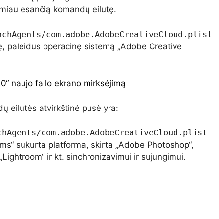
 žemiau esančią komandų eilutę.
nchAgents/com.adobe.AdobeCreativeCloud.plist 
ę, paleidus operacinę sistemą „Adobe Creative
“ naujo failo ekrano mirksėjimą
 eilutės atvirkštinė pusė yra:
chAgents/com.adobe.AdobeCreativeCloud.plist 
ms“ sukurta platforma, skirta „Adobe Photoshop“,
„Lightroom“ ir kt. sinchronizavimui ir sujungimui.