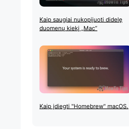
Kaip saugiai nukopijuoti didelę
duomenų kiekį „Mac“
Kaip įdiegti "Homebrew" macOS.