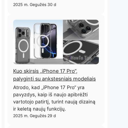
2025 m. Gegužės 30 d
Kuo skirsis „iPhone 17 Pro“,
palyginti su ankstesniais modeliais
Atrodo, kad „iPhone 17 Pro“ yra
pavyzdys, kaip iš naujo apibrėžti
vartotojo patirtį, turint naują dizainą
ir keletą naujų funkcijų.
2025 m. Gegužės 29 d