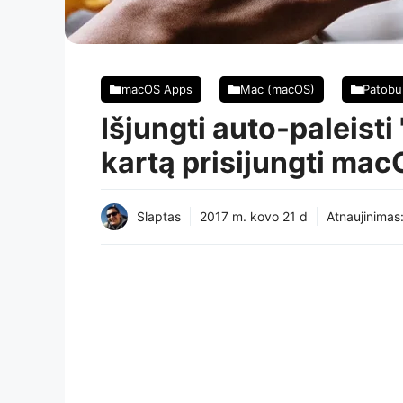
macOS Apps
Mac (macOS)
Patobul
Išjungti auto-paleist
kartą prisijungti ma
Slaptas
2017 m. kovo 21 d
Atnaujinimas