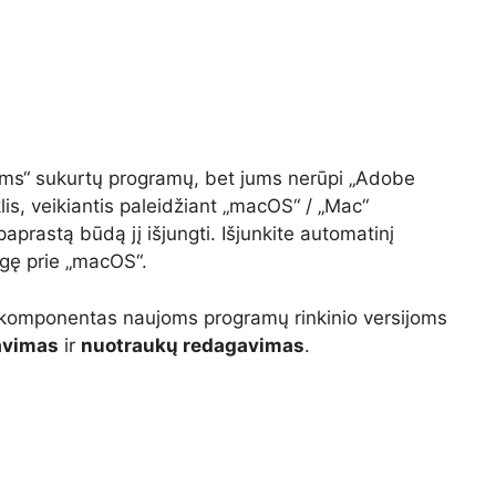
ms“ sukurtų programų, bet jums nerūpi „Adobe
is, veikiantis paleidžiant „macOS“ / „Mac“
aprastą būdą jį išjungti. Išjunkite automatinį
ngę prie „macOS“.
 komponentas naujoms programų rinkinio versijoms
avimas
ir
nuotraukų redagavimas
.