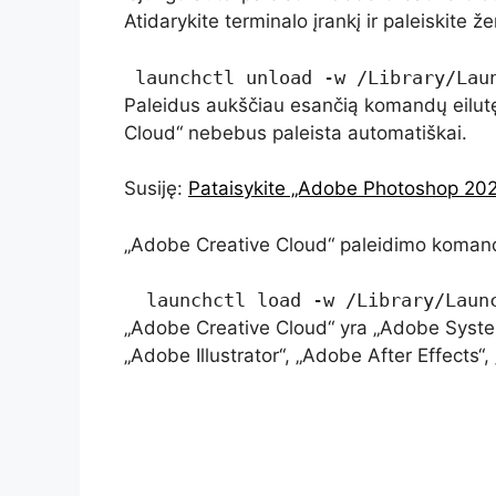
Atidarykite terminalo įrankį ir paleiskite
 launchctl unload -w /Library/Lau
Paleidus aukščiau esančią komandų eilut
Cloud“ nebebus paleista automatiškai.
Susiję:
Pataisykite „Adobe Photoshop 2020
„Adobe Creative Cloud“ paleidimo komandų
  launchctl load -w /Library/Laun
„Adobe Creative Cloud“ yra „Adobe Syste
„Adobe Illustrator“, „Adobe After Effects“, 