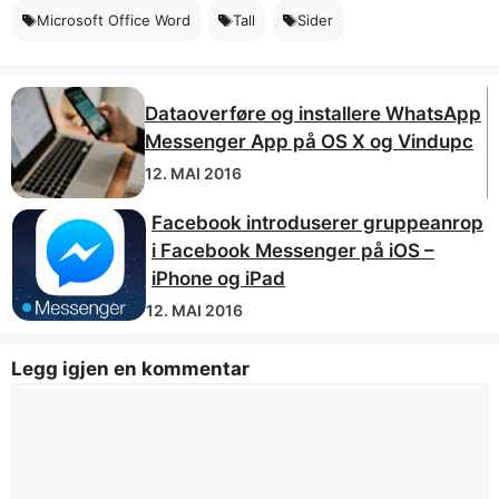
Microsoft Office Word
Tall
Sider
Dataoverføre og installere WhatsApp
Messenger App på OS X og Vindupc
12. MAI 2016
Facebook introduserer gruppeanrop
i Facebook Messenger på iOS –
iPhone og iPad
12. MAI 2016
Legg igjen en kommentar
Kommentar