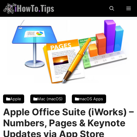
Hopp
Me
til
innhold
Apple
Mac (macOS)
macOS Apps
Apple Office Suite (iWorks) –
Numbers, Pages & Keynote
Updates via App Store