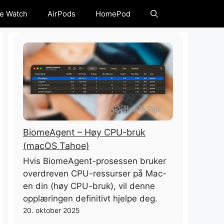
e Watch
AirPods
HomePod
BiomeAgent – ​​Høy CPU-bruk
(macOS Tahoe)
Hvis BiomeAgent-prosessen bruker
overdreven CPU-ressurser på Mac-
en din (høy CPU-bruk), vil denne
opplæringen definitivt hjelpe deg.
20. oktober 2025