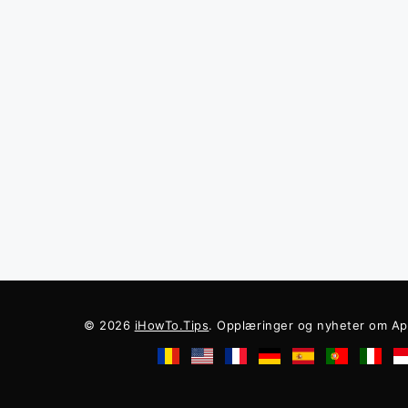
© 2026
iHowTo.Tips
. Opplæringer og nyheter om Ap