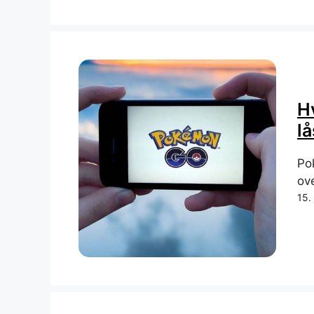
H
lå
Po
ove
15. 