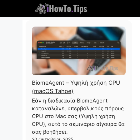
Παραλείψτε
το
περιεχόμενο
BiomeAgent – ​​Υψηλή χρήση CPU
(macOS Tahoe)
Εάν η διαδικασία BiomeAgent
καταναλώνει υπερβολικούς πόρους
CPU στο Mac σας (Υψηλή χρήση
CPU), αυτό το σεμινάριο σίγουρα θα
σας βοηθήσει.
20 Οκτωβρίου 2025