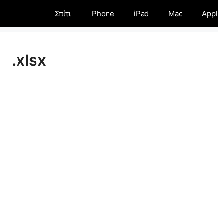
Σπίτι
iPhone
iPad
Mac
Appl
.xlsx