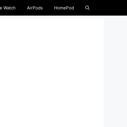
e Watch
AirPods
HomePod