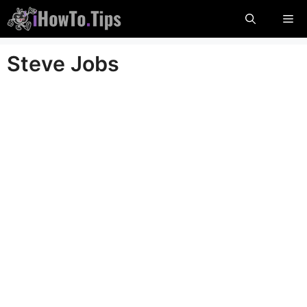
Salta
Me
al
contenuto
Steve Jobs