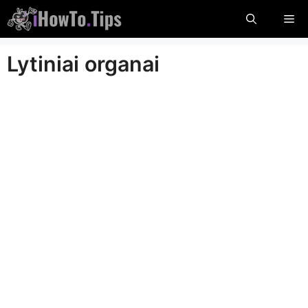
Pereiti
Me
prie
turinio
Lytiniai organai