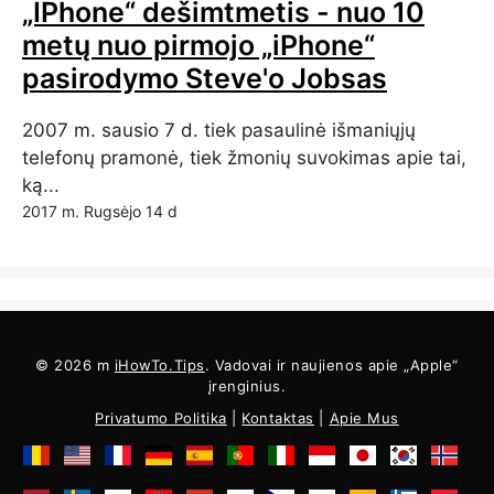
„IPhone“ dešimtmetis - nuo 10
metų nuo pirmojo „iPhone“
pasirodymo Steve'o Jobsas
2007 m. sausio 7 d. tiek pasaulinė išmaniųjų
telefonų pramonė, tiek žmonių suvokimas apie tai,
ką...
2017 m. Rugsėjo 14 d
© 2026 m
iHowTo.Tips
. Vadovai ir naujienos apie „Apple“
įrenginius.
Privatumo Politika
|
Kontaktas
|
Apie Mus