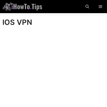
Skip
Me
naar
inhoud
IOS VPN