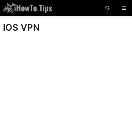
콘
메
텐
츠
뉴
IOS VPN
로
건
너
뛰
기