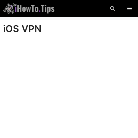
Пропуснете
М
до
съдържание
iOS VPN