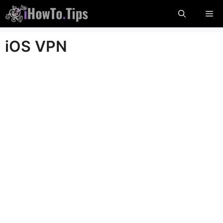
Перейти
М
до
вмісту
iOS VPN