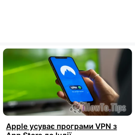
Apple усуває програми VPN з