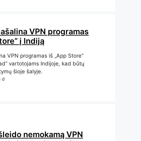
pašalina VPN programas
ore“ į Indiją
ina VPN programas iš „App Store“
Pad“ vartotojams Indijoje, kad būtų
tymų šioje šalyje.
3 d
išleido nemokamą VPN