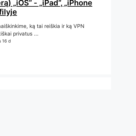
ą) „iOS“ - „iPad“, „iPhone
ilyje
aiškinkime, ką tai reiškia ir ką VPN
škai privatus ...
 16 d