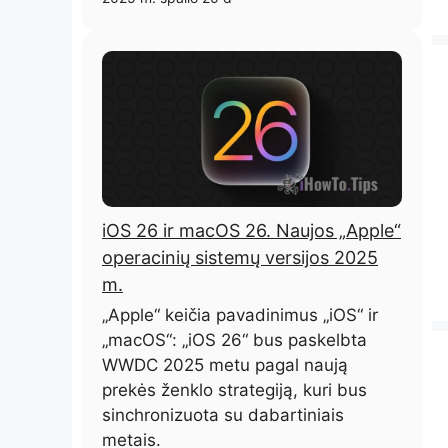
iOS 26 ir macOS 26. Naujos „Apple“
operacinių sistemų versijos 2025
m.
„Apple“ keičia pavadinimus „iOS“ ir
„macOS“: „iOS 26“ bus paskelbta
WWDC 2025 metu pagal naują
prekės ženklo strategiją, kuri bus
sinchronizuota su dabartiniais
metais.