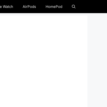
e Watch
AirPods
HomePod