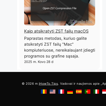
Kaip atsikratyti ZST failų macOS
Paprastas metodas, kuriuo galite
atsikratyti ZST failų "Mac"
kompiuteriuose, nereikalaujant įdiegti
programos su grafine sąsaja.
2025 m. Kovo 28 d
© 2026 m
iHowTo.Tips
. Vadovai ir naujienos apie „Ap