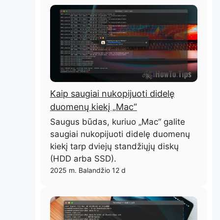
Kaip saugiai nukopijuoti didelę
duomenų kiekį „Mac“
Saugus būdas, kuriuo „Mac“ galite
saugiai nukopijuoti didelę duomenų
kiekį tarp dviejų standžiųjų diskų
(HDD arba SSD).
2025 m. Balandžio 12 d