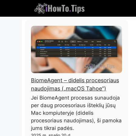
Pereikite
prie
turinio
BiomeAgent – ​​didelis procesoriaus
naudojimas („macOS Tahoe“)
Jei BiomeAgent procesas sunaudoja
per daug procesoriaus išteklių jūsų
Mac kompiuteryje (didelis
procesoriaus naudojimas), ši pamoka
jums tikrai padės.
2025 m. spalio 20 d