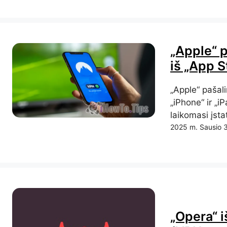
„Apple“ 
iš „App St
„Apple“ pašal
„iPhone“ ir „i
laikomasi įsta
2025 m. Sausio 
„Opera“ 