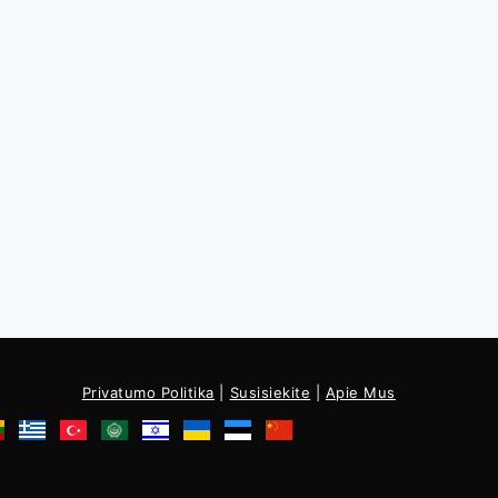
Privatumo Politika
|
Susisiekite
|
Apie Mus