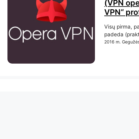
(VPN oper
VPN“ prof
Visų pirma, pa
padeda (prakti
2016 m. Gegužės