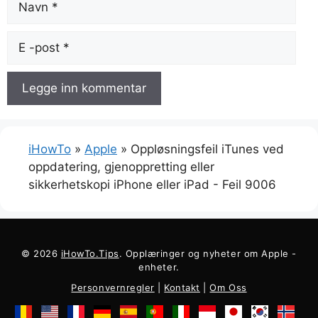
E-
post
iHowTo
»
Apple
»
Oppløsningsfeil iTunes ved
oppdatering, gjenoppretting eller
sikkerhetskopi iPhone eller iPad - Feil 9006
© 2026
iHowTo.Tips
. Opplæringer og nyheter om Apple -
enheter.
Personvernregler
|
Kontakt
|
Om Oss