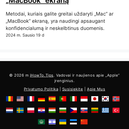
„MacBook“ ekraną
Metodai, kuriais galite greitai uždaryti „Mac“ ar
„MacBook“ ekraną, yra naudingi apsaugant
konfidencialumą ir neskelbtinus duomenis.
2024 m. Sausio 19 d
© 2026 m
iHowTo.Tips
. Vadovai ir naujienos apie „Apple“
įrenginius.
Privatumo Politika
|
Susisiekite
|
Apie Mus