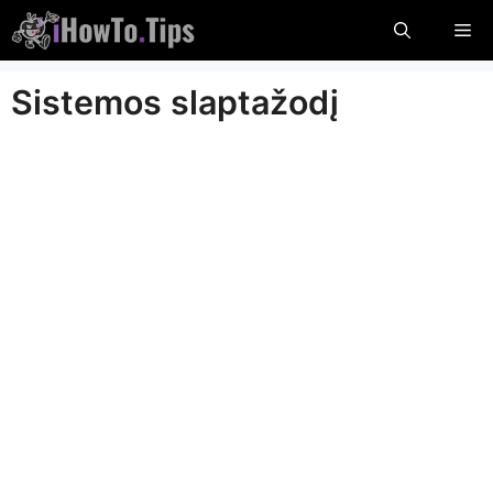
Pereiti
Me
prie
turinio
Sistemos slaptažodį