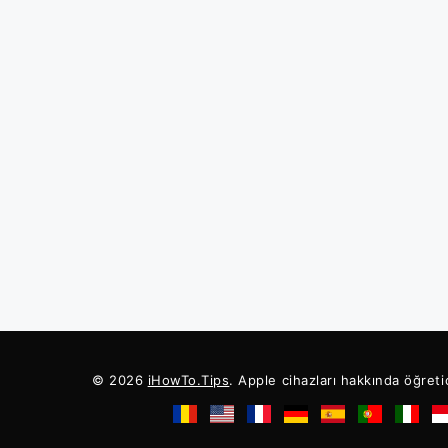
© 2026
iHowTo.Tips
. Apple cihazları hakkında öğreti