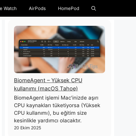
e Watch
AirPods
HomePod
BiomeAgent – ​​Yüksek CPU
kullanımı (macOS Tahoe)
BiomeAgent işlemi Mac'inizde aşırı
CPU kaynakları tüketiyorsa (Yüksek
CPU kullanımı), bu eğitim size
kesinlikle yardımcı olacaktır.
20 Ekim 2025