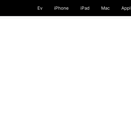
Ev
iPhone
iPad
Mac
Appl