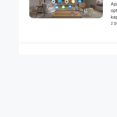
App
opt
kap
2 Ş