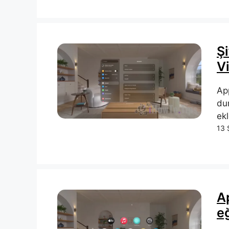
Ş
V
App
du
ek
13 
Ap
eğ