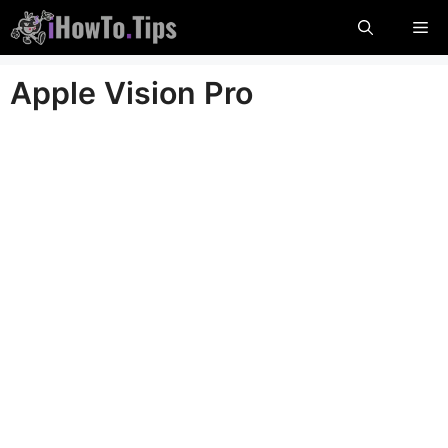
Mine
Me
sisu
juurde
Apple Vision Pro