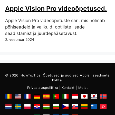
Apple Vision Pro videoõpetused.
Apple Vision Pro videoõpetuste sari, mis hõlmab
põhiseadeid ja valikuid, optiliste lisade
seadistamist ja juurdepääsetavust.
2. veebruar 2024
© 2026
iHowTo.Tips
. Õpetused ja uudised Apple'i seadmete
kohta.
Privaatsuspoliitika
|
Kontakt
|
Meist