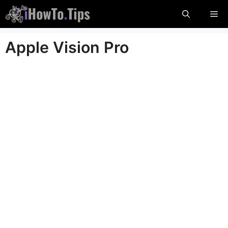
Preskočiť
Po
na
obsah
Apple Vision Pro