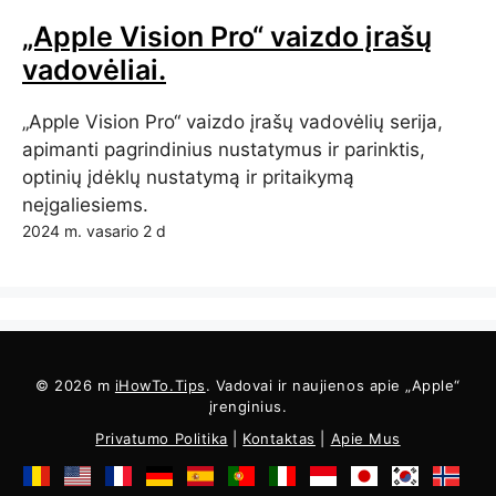
„Apple Vision Pro“ vaizdo įrašų
vadovėliai.
„Apple Vision Pro“ vaizdo įrašų vadovėlių serija,
apimanti pagrindinius nustatymus ir parinktis,
optinių įdėklų nustatymą ir pritaikymą
neįgaliesiems.
2024 m. vasario 2 d
© 2026 m
iHowTo.Tips
. Vadovai ir naujienos apie „Apple“
įrenginius.
Privatumo Politika
|
Kontaktas
|
Apie Mus