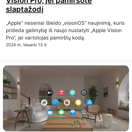
Vision Pro, jei pamiršote
slaptažodį
„Apple“ neseniai išleido „visionOS“ naujinimą, kuris
prideda galimybę iš naujo nustatyti „Apple Vision
Pro“, jei vartotojas pamirštų kodą.
2024 m. Vasario 13 d