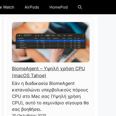
e Watch
AirPods
HomePod
BiomeAgent – ​​Υψηλή χρήση CPU
(macOS Tahoe)
Εάν η διαδικασία BiomeAgent
καταναλώνει υπερβολικούς πόρους
CPU στο Mac σας (Υψηλή χρήση
CPU), αυτό το σεμινάριο σίγουρα θα
σας βοηθήσει.
20 Οκτωβρίου 2025