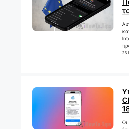
Π
τ
Αυ
κα
In
πρ
23 
Υ
C
1
Οι