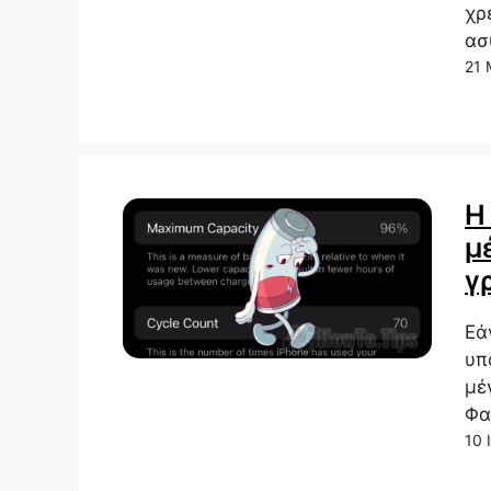
χρ
ασ
21 
Η
μ
γ
Εά
υπ
μέ
Φα
10 