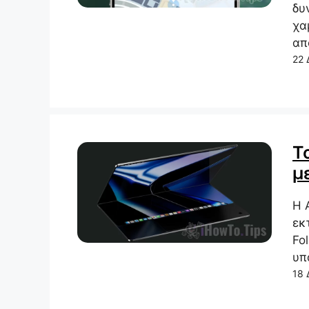
δυ
χα
απ
22 
Τ
μ
Η 
εκ
Fo
υπ
18 