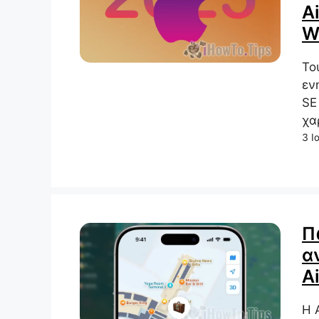
A
W
Το
εν
SE
χα
3 Ι
Π
α
A
Η 