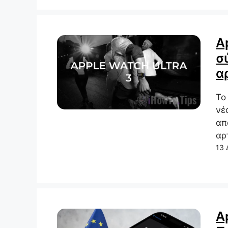
A
σ
α
Το
νέ
απ
αρ
13 
A