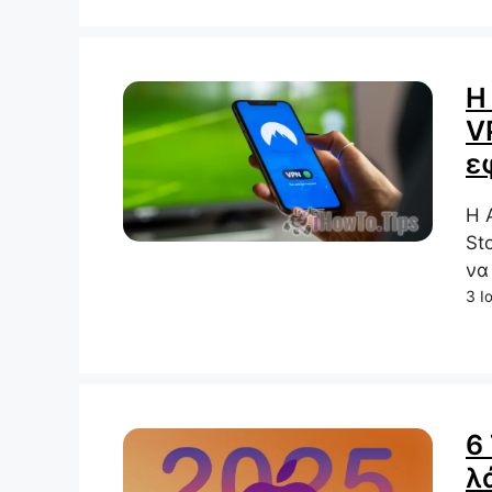
Η
V
ε
Η 
St
να
3 Ι
6
λ