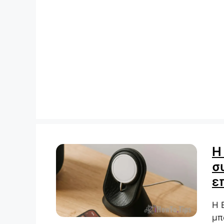
Η
σ
ε
Η 
μπ