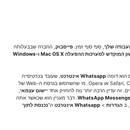
, סוף סוף זמין.
פייסבוק
, החברה שבבעלותה
היישום הראשון המוקדש למערכות ההפעלה Mac OS X ו-Windows
 הוא דומה
Whatsapp אינטרנט
, שעובד בכרטיסייה
. Safari, Chrome, Firefox או Opera. מי שהשתמש בגרסת ה-Web של
ם. זה עדיין הרבה יותר נוח להחזיק אחד
יישום עצמאי
,
WhatsApp Messenge
. דבר מעניין הוא שכאשר אתה
, ב
הגדרות
>
Whatsapp אינטרנט
ה"
נכנסת לתוך