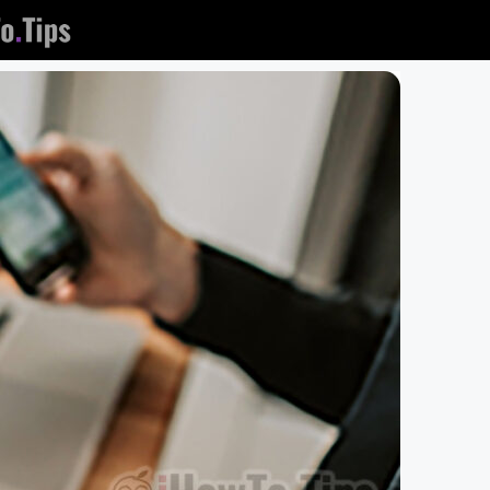
לג
תוכן